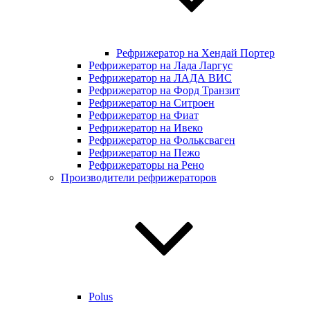
Рефрижератор на Хендай Портер
Рефрижератор на Лада Ларгус
Рефрижератор на ЛАДА ВИС
Рефрижератор на Форд Транзит
Рефрижератор на Ситроен
Рефрижератор на Фиат
Рефрижератор на Ивеко
Рефрижератор на Фольксваген
Рефрижератор на Пежо
Рефрижераторы на Рено
Производители рефрижераторов
Polus