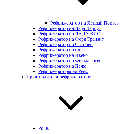
Рефрижератор на Хендай Портер
Рефрижератор на Лада Ларгус
Рефрижератор на ЛАДА ВИС
Рефрижератор на Форд Транзит
Рефрижератор на Ситроен
Рефрижератор на Фиат
Рефрижератор на Ивеко
Рефрижератор на Фольксваген
Рефрижератор на Пежо
Рефрижераторы на Рено
Производители рефрижераторов
Polus