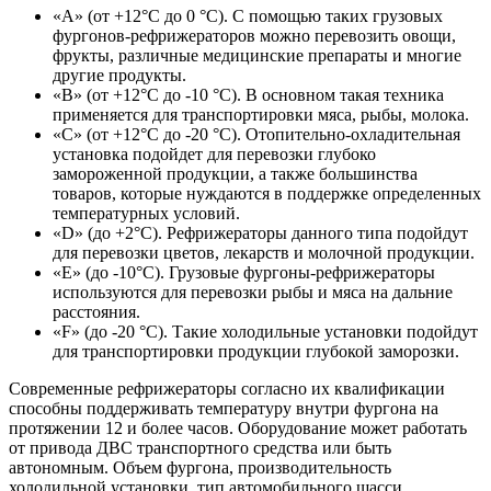
«А» (от +12°С до 0 °С). С помощью таких грузовых
фургонов-рефрижераторов можно перевозить овощи,
фрукты, различные медицинские препараты и многие
другие продукты.
«В» (от +12°С до -10 °С). В основном такая техника
применяется для транспортировки мяса, рыбы, молока.
«С» (от +12°С до -20 °С). Отопительно-охладительная
установка подойдет для перевозки глубоко
замороженной продукции, а также большинства
товаров, которые нуждаются в поддержке определенных
температурных условий.
«D» (до +2°С). Рефрижераторы данного типа подойдут
для перевозки цветов, лекарств и молочной продукции.
«Е» (до -10°С). Грузовые фургоны-рефрижераторы
используются для перевозки рыбы и мяса на дальние
расстояния.
«F» (до -20 °C). Такие холодильные установки подойдут
для транспортировки продукции глубокой заморозки.
Современные рефрижераторы согласно их квалификации
способны поддерживать температуру внутри фургона на
протяжении 12 и более часов. Оборудование может работать
от привода ДВС транспортного средства или быть
автономным. Объем фургона, производительность
холодильной установки, тип автомобильного шасси