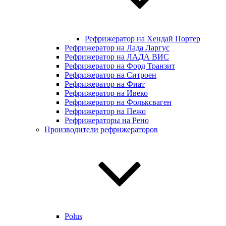
Рефрижератор на Хендай Портер
Рефрижератор на Лада Ларгус
Рефрижератор на ЛАДА ВИС
Рефрижератор на Форд Транзит
Рефрижератор на Ситроен
Рефрижератор на Фиат
Рефрижератор на Ивеко
Рефрижератор на Фольксваген
Рефрижератор на Пежо
Рефрижераторы на Рено
Производители рефрижераторов
Polus