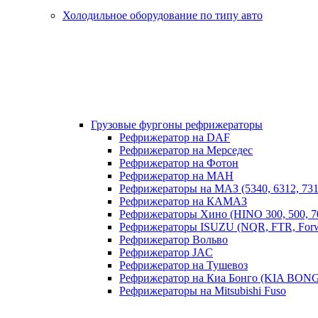
Холодильное оборудование по типу авто
Грузовые фургоны рефрижераторы
Рефрижератор на DAF
Рефрижератор на Мерседес
Рефрижератор на Фотон
Рефрижератор на МАН
Рефрижераторы на МАЗ (5340, 6312, 731
Рефрижератор на КАМАЗ
Рефрижераторы Хино (HINO 300, 500, 7
Рефрижераторы ISUZU (NQR, FTR, Forw
Рефрижератор Вольво
Рефрижератор JAC
Рефрижератор на Тушевоз
Рефрижератор на Киа Бонго (KIA BON
Рефрижераторы на Mitsubishi Fuso