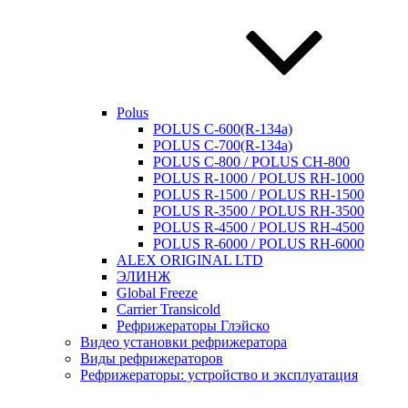
Polus
POLUS C-600(R-134a)
POLUS C-700(R-134a)
POLUS C-800 / POLUS CH-800
POLUS R-1000 / POLUS RH-1000
POLUS R-1500 / POLUS RH-1500
POLUS R-3500 / POLUS RH-3500
POLUS R-4500 / POLUS RH-4500
POLUS R-6000 / POLUS RH-6000
ALEX ORIGINAL LTD
ЭЛИНЖ
Global Freeze
Carrier Transicold
Рефрижераторы Глэйско
Видео установки рефрижератора
Виды рефрижераторов
Рефрижераторы: устройство и эксплуатация