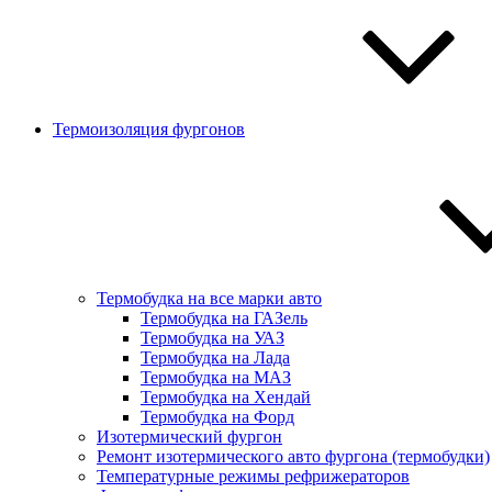
Термоизоляция фургонов
Термобудка на все марки авто
Термобудка на ГАЗель
Термобудка на УАЗ
Термобудка на Лада
Термобудка на МАЗ
Термобудка на Хендай
Термобудка на Форд
Изотермический фургон
Ремонт изотермического авто фургона (термобудки)
Температурные режимы рефрижераторов