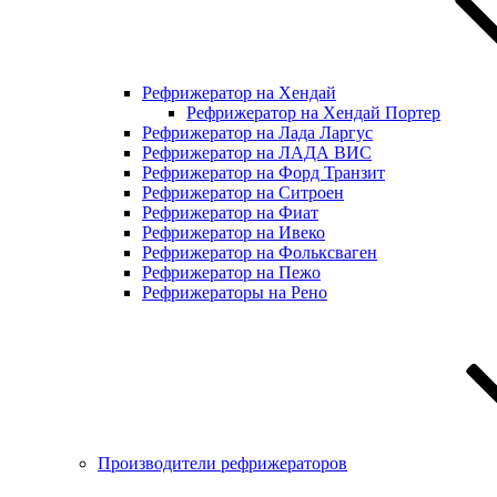
Рефрижератор на Хендай
Рефрижератор на Хендай Портер
Рефрижератор на Лада Ларгус
Рефрижератор на ЛАДА ВИС
Рефрижератор на Форд Транзит
Рефрижератор на Ситроен
Рефрижератор на Фиат
Рефрижератор на Ивеко
Рефрижератор на Фольксваген
Рефрижератор на Пежо
Рефрижераторы на Рено
Производители рефрижераторов