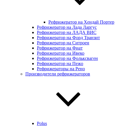
Рефрижератор на Хендай Портер
Рефрижератор на Лада Ларгус
Рефрижератор на ЛАДА ВИС
Рефрижератор на Форд Транзит
Рефрижератор на Ситроен
Рефрижератор на Фиат
Рефрижератор на Ивеко
Рефрижератор на Фольксваген
Рефрижератор на Пежо
Рефрижераторы на Рено
Производители рефрижераторов
Polus