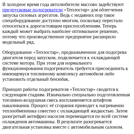
В холодное время года автолюбители массово задействуют
предпусковые подогреватели
«Теплостар» для облегчения
запуска силовых агрегатов. Ведь с недавних пор такое
спецоборудование доступно многим, поскольку перестало
относиться к дорогостоящим приспособлениям. Теперь
каждый может выбрать наиболее оптимальное решение,
потому что производственное предприятие расширило
модельный ряд.
Оборудование «Теплостар», предназначенное для подогрева
двигателя перед запуском, подключается к охлаждающей
системе мотора. При этом для нормального
функционирования подогреватель требуется присоединить к
имеющемуся топливному комплексу автомобиля либо
установить отдельный бензобак.
Принцип работы подогревателя «Теплостар» сводится к
следующим стадиям. Изначально специально подготовленная
топливно-воздушная смесь воспламеняется штифтом
накаливания. Процесс её сгорания приводит к нагреванию
теплообменника совестно с охлаждающей жидкостью. Затем
разогретый антифриз насосом перемещается по всей системе
охлаждения автомашины. В результате разогревается
двигательная установка вместе с автомобильным салоном.