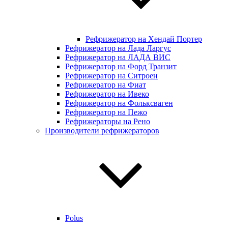
Рефрижератор на Хендай Портер
Рефрижератор на Лада Ларгус
Рефрижератор на ЛАДА ВИС
Рефрижератор на Форд Транзит
Рефрижератор на Ситроен
Рефрижератор на Фиат
Рефрижератор на Ивеко
Рефрижератор на Фольксваген
Рефрижератор на Пежо
Рефрижераторы на Рено
Производители рефрижераторов
Polus